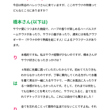
今日は熊谷のハレニワさんに来ていますが、ここのサウナの特徴って
どんなところにありますか？
橋本さん(以下は)
サウナ愛につつまれた施設で、ハーブの香りが楽しめるハーバルスチ
ームサウナがあったり、サウナ小屋があったり、週末には有名アウフ
ギーサー（サウナの中で熱風を起こす人）によるアウフグースがあり
ます。
本格的ですね。私はサウナ経験が少ないのですが、橋本さんが
り
サウナ好きになったきっかけは？
４年前に先輩に誘っていただいたからです。初めてで入り方も
わからなかったのですが、丁寧に案内してくれる方がいて水着
を着て男女が一緒に入るサウナで、一斉に水風呂に入ったりす
は
る一体感がおもしろかったんです。そして、それまでは何をし
ても仕事のことを考えていたのに、サウナに入ると、全てを忘
れてデトックスできました。これには自分でも驚きました！
全てを忘れることって普段の生活ではないことですよね。それ
り