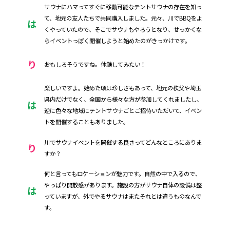
サウナにハマってすぐに移動可能なテントサウナの存在を知っ
て、地元の友人たちで共同購入しました。元々、川でBBQをよ
は
くやっていたので、そこでサウナもやろうとなり、せっかくな
らイベントっぽく開催しようと始めたのがきっかけです。
り
おもしろそうですね。体験してみたい！
楽しいですよ。始めた頃は珍しさもあって、地元の秩父や埼玉
県内だけでなく、全国から様々な方が参加してくれましたし、
は
逆に色々な地域にテントサウナごとご招待いただいて、イベン
トを開催することもありました。
川でサウナイベントを開催する良さってどんなところにありま
り
すか？
何と言ってもロケーションが魅力です。自然の中で入るので、
やっぱり開放感があります。施設の方がサウナ自体の設備は整
は
っていますが、外でやるサウナはまたそれとは違うものなんで
す。