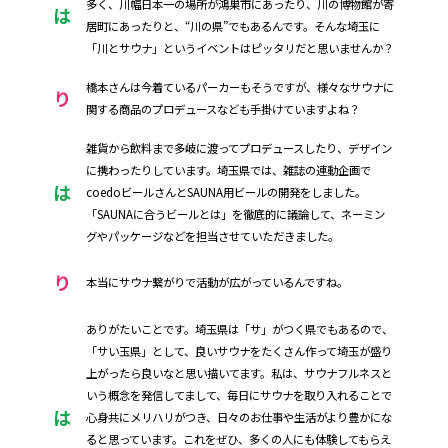
多く、川幅日本一の場所が鴻巣市にあったり、川の博物館が寄
は
居町にあったりと、“川の県”でもあるんです。そんな埼玉に
「川とサウナ」というイベントはピッタリだと思いませんか？
橋本さんは今着ているパーカーもそうですが、様々なサウナに
り
関する商品のプロデュースなども手掛けていますよね？
雑貨から飲料まで多岐に渡ってプロデュースしたり、デザイン
に携わったりしています。埼玉県では、雑誌の連動企画で
は
coedoビールさんとSAUNA用ビールの開発をしました。
「SAUNAに合うビールとは」を徹底的に議論して、ネーミン
グやパッケージなどを担当させていただきました。
り
本当にサウナ繋がりで活動が広がっているんですね。
ありがたいことです。埼玉県は「サ」がつく県でもあるので、
「サい玉県」として、良いサウナをたくさん作って埼玉が盛り
上がったら良いなと思い描いてます。私は、サウナフルネスと
いう概念を発信してまして、毎日にサウナを取り入れることで
は
心身共にメリハリがつき、日々のお仕事や生活がより豊かにな
ると思っています。これをぜひ、多くの人にも体験してもらえ